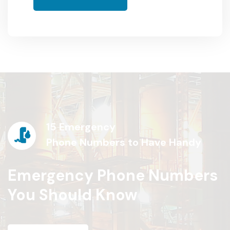
15 Emergency
Phone Numbers to Have Handy
Emergency Phone Numbers
You Should Know