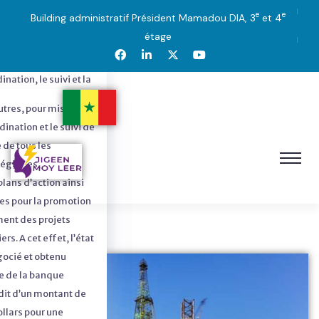
e
e
Building administratif Président Mamadou DIA, 3
et 4
étage
az
nation, le suivi et la
es orientations
autres, pour missions
le pétrole et le gaz. A
dination et le suivi de
couvertes de pétrole
 de tous les
enues entre 2014 et
tégiques,
Sénégal a mis en place
ans d’action ainsi
16-1542 du 03octobre
es pour la promotion
’orientation
ment des projets
étrole et du
ers. A cet effet, l’état
GAZ) pour
gocié et obtenu
volonté du Président
e de la banque
d’asseoir la
dit d’un montant de
la gestion durable
ollars pour une