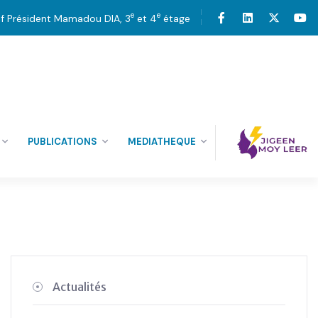
e
e
tif Président Mamadou DIA, 3
et 4
étage
PUBLICATIONS
MEDIATHEQUE
Actualités