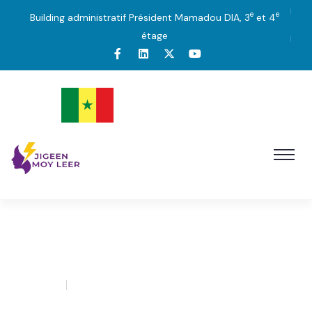
e
e
Building administratif Président Mamadou DIA, 3
et 4
étage
Galerie photos
30
admin
0 Comment
MAI’25