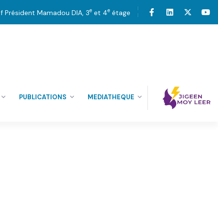
e
e
tif Président Mamadou DIA, 3
et 4
étage
PUBLICATIONS
MEDIATHEQUE
07
JUIN’25