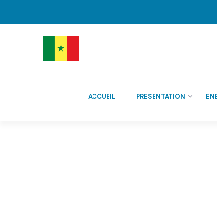
ACCUEIL
PRESENTATION
EN
Galerie photos
admin
0 Comment