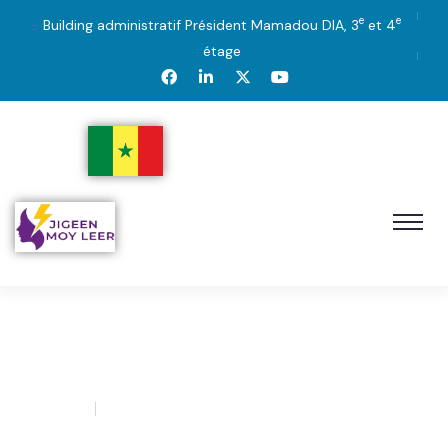
e
e
Building administratif Président Mamadou DIA, 3
et 4
étage
Structures Rattachées
21
admin
0 Comment
AVR’25