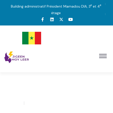
e
e
Building administratif Président Mamadou DIA, 3
et 4
étage
01
admin
0 Comment
JUIN’21