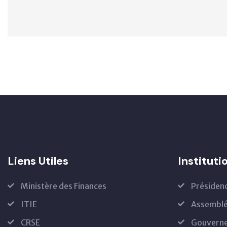
Liens Utiles
Instituti
Ministère des Finances
Présiden
ITIE
Assemblé
CRSE
Gouvern