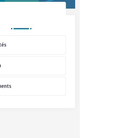
Departments
tés
a
ments