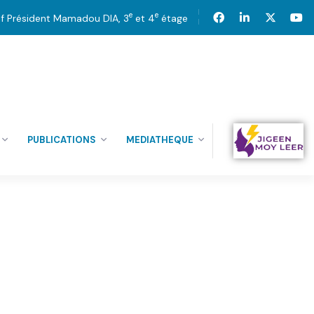
e
e
tif Président Mamadou DIA, 3
et 4
étage
PUBLICATIONS
MEDIATHEQUE
15
MAI’26