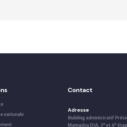
ons
Contact
ce
Adresse
e nationale
Building administratif Prés
ement
e
e
Mamadou DIA, 3
et 4
éta