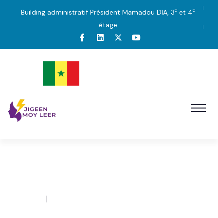
e
e
Building administratif Président Mamadou DIA, 3
et 4
étage
11
admin
0 Comment
AOÛT’23