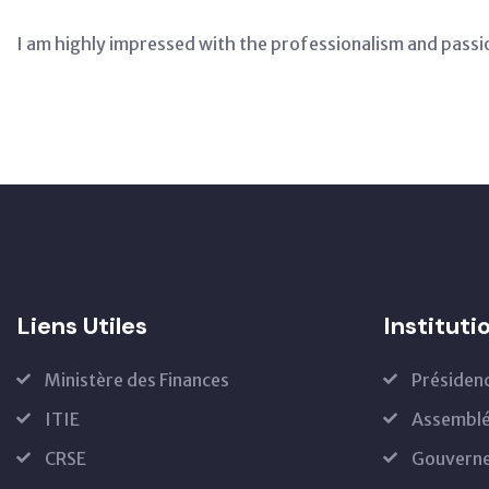
I am highly impressed with the professionalism and passion
Liens Utiles
Instituti
Ministère des Finances
Présiden
ITIE
Assemblé
CRSE
Gouvern