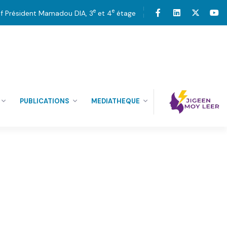
e
e
tif Président Mamadou DIA, 3
et 4
étage
PUBLICATIONS
MEDIATHEQUE
25
MAI’21