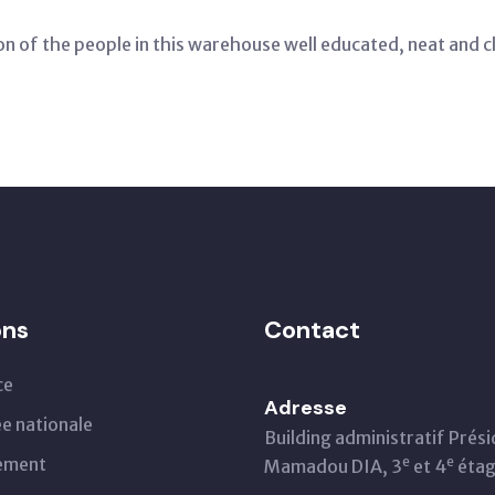
 of the people in this warehouse well educated, neat and cle
ons
Contact
ce
Adresse
e nationale
Building administratif Prés
ement
e
e
Mamadou DIA, 3
et 4
éta