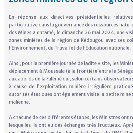
En réponse aux directives présidentielles relativ
participative dans la gouvernance des ressources naturell
des Mines a entamé, le dimanche 26 mai 2024, une visi
zones minières de la région de Kédougou avec ses co
l’Environnement, du Travail et de l’Education nationale.
Ainsi, pour la première journée de ladite visite, les Mini
déplacement à Moussala (à la frontière entre le Sénégal
aux abords de la Falémé qui, selon certains observateurs
à cause de l’exploitation minière irrégulière pratiqu
autorités étatiques ont également visité la petite mine 
malienne.
A chacune de ces différentes étapes, les Ministres ont r
lesquelles ils ont eu des échanges très fructueux. Apr
vers Mako pour visiter les installations de PMC-Reso