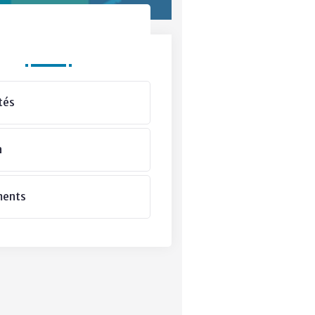
Departments
tés
a
ments