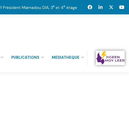
e
e
tif Président Mamadou DIA, 3
et 4
étage
PUBLICATIONS
MEDIATHEQUE
14
SEP’24