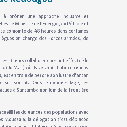
es à prôner une approche inclusive et
es, le Ministre de l’Energie, du Pétrole et
te conjointe de 48 heures dans certaines
llègues en charge des Forces armées, de
stres et leurs collaborateurs ont effectué le
 et le Mali) où ils se sont d’abord rendus
, est en train de perdre son lustre d’antan
ée sur son lit. Dans le même sillage, les
située à Sansamba non loin de la frontière
ecueilli les doléances des populations avec
ès Moussala, la délégation s’est déplacée
lute mining, titulaire d’une concession