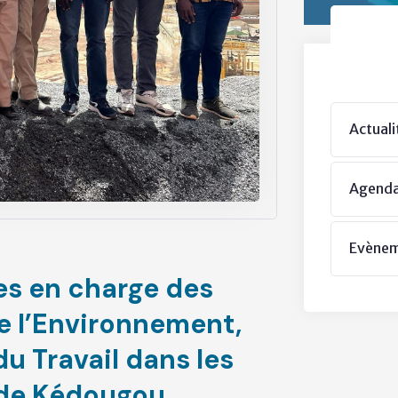
Actuali
Agend
Evène
res en charge des
e l’Environnement,
du Travail dans les
n de Kédougou